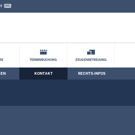
IT
nd Kontaktformular
ung
RE
TERMINBUCHUNG
ZEUGENBETREUUNG
BEN
KONTAKT
RECHTS-INFOS