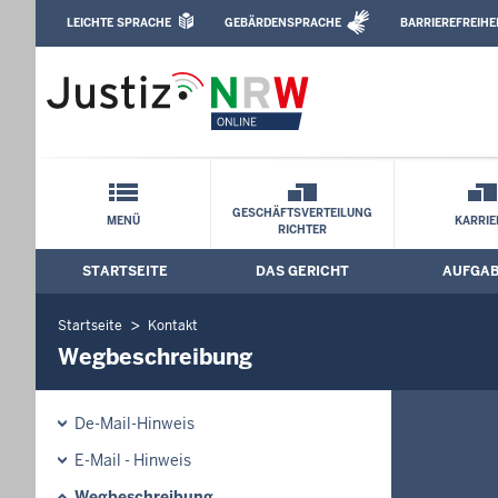
Direkt zum Inhalt
LEICHTE SPRACHE
GEBÄRDENSPRACHE
BARRIEREFREIHE
Leichte Sprache, Gebärdensprachenvideo u
Amtsgericht Wuppertal: Wegbeschreib
Schnellnavigation mit Volltext-Suche
GESCHÄFTSVERTEILUNG
MENÜ
KARRIE
RICHTER
STARTSEITE
DAS GERICHT
AUFGA
Hauptmenü: Hauptnavigation
Startseite
Kontakt
Wegbeschreibung
De-Mail-Hinweis
E-Mail - Hinweis
Wegbeschreibung