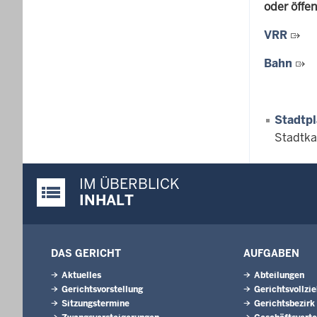
oder öffe
VRR
Ha
Bahn
W
Stadtp
Stadtka
IM ÜBERBLICK
Justiz-Portal im Überblick:
INHALT
DAS GERICHT
AUFGABEN
Aktuelles
Abteilungen
Gerichtsvorstellung
Gerichtsvollzi
Sitzungstermine
Gerichtsbezirk