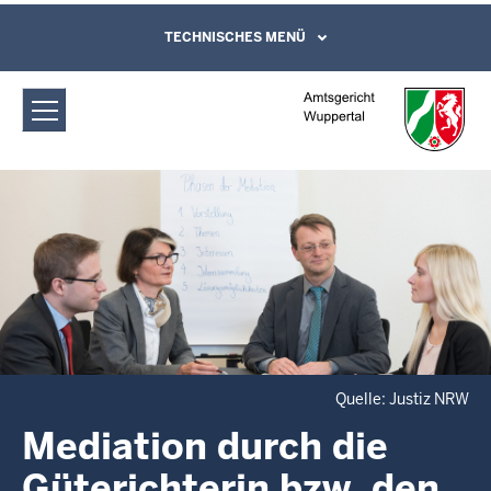
Direkt zum Inhalt
Amtsgericht Wuppertal: Mediation
TECHNISCHES MENÜ
Leichte Sprache, Gebärdensprachenvideo
und Kontaktformular
Quelle: Justiz NRW
Mediation durch die
Güterichterin bzw. den