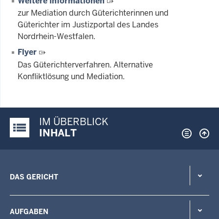
Weitere Informationen
zur Mediation durch Güterichterinnen und
Güterichter im Justizportal des Landes
Nordrhein-Westfalen.
Flyer
Das Güterichterverfahren. Alternative
Konfliktlösung und Mediation.
IM ÜBERBLICK
Justiz-Portal im Überblick:
INHALT
DAS GERICHT
AUFGABEN