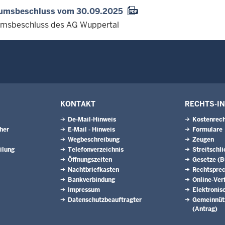
iumsbeschluss vom 30.09.2025
umsbeschluss des AG Wuppertal
KONTAKT
RECHTS-I
De-Mail-Hinweis
Kostenrech
eher
E-Mail - Hinweis
Formulare
Wegbeschreibung
Zeugen
ilung
Telefonverzeichnis
Streitschl
Öffnungszeiten
Gesetze (
Nachtbriefkasten
Rechtspre
Bankverbindung
Online-Ver
Impressum
Elektronis
Datenschutzbeauftragter
Gemeinnütz
(Antrag)