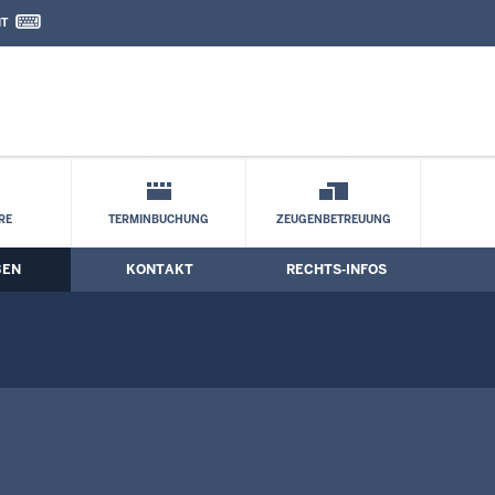
IT
nd Kontaktformular
ilung
RE
TERMINBUCHUNG
ZEUGENBETREUUNG
BEN
KONTAKT
RECHTS-INFOS