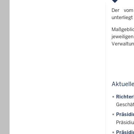
Der vom 
unterlieg
Maßgeblic
jeweilig
Verwaltun
Aktuell
Richter
Geschäf
Präsid
Präsidi
Präsid