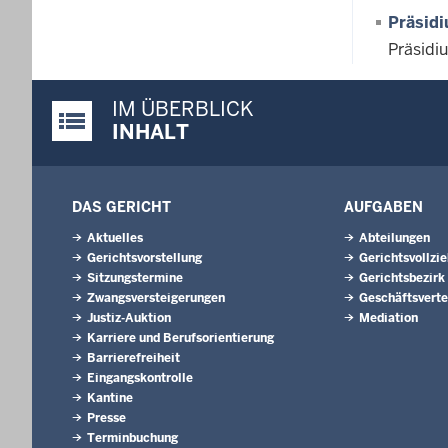
Präsid
Präsidi
IM ÜBERBLICK
Justiz-Portal im Überblick:
INHALT
DAS GERICHT
AUFGABEN
Aktuelles
Abteilungen
Gerichtsvorstellung
Gerichtsvollzi
Sitzungstermine
Gerichtsbezirk
Zwangsversteigerungen
Geschäftsverte
Justiz-Auktion
Mediation
Karriere und Berufsorientierung
Barrierefreiheit
Eingangskontrolle
Kantine
Presse
Terminbuchung