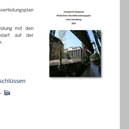
erteilungsplan
bindung mit den
edarf auf der
n.
eschlüssen
-