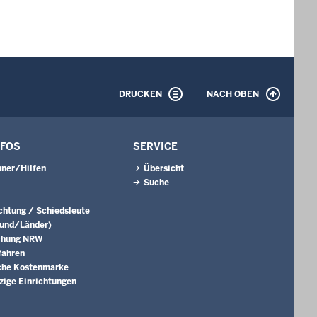
DRUCKEN
NACH OBEN
NFOS
SERVICE
ner/Hilfen
Übersicht
Suche
ichtung / Schiedsleute
Bund/Länder)
chung NRW
fahren
che Kostenmarke
ige Einrichtungen