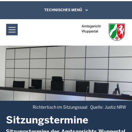
Direkt zum Inhalt
Amtsgericht Wuppertal:
TECHNISCHES MENÜ
Leichte Sprache, Gebärdensprachenvideo
und Kontaktformular
Sitzungstermine
Richtertisch im Sitzungssaal Quelle: Justiz NRW
Sitzungstermine
Sitzungstermine des Amtsgerichts Wuppertal