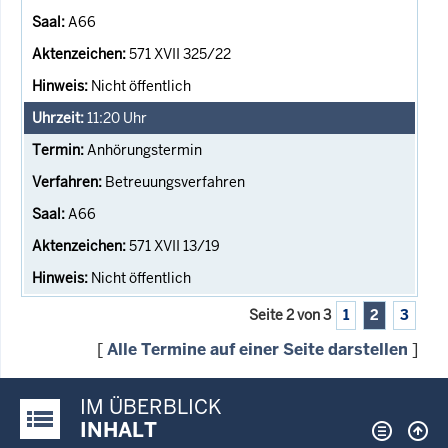
A66
571 XVII 325/22
Nicht öffentlich
11:20
Uhr
Anhörungstermin
Betreuungsverfahren
A66
571 XVII 13/19
Nicht öffentlich
Seite 2 von 3
1
2
3
[
Alle Termine auf einer Seite darstellen
]
IM ÜBERBLICK
Justiz-Portal im Überblick:
INHALT