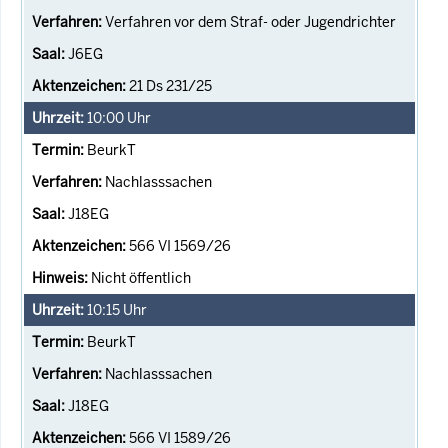
Verfahren vor dem Straf- oder Jugendrichter
J6EG
21 Ds 231/25
10:00
Uhr
BeurkT
Nachlasssachen
J18EG
566 VI 1569/26
Nicht öffentlich
10:15
Uhr
BeurkT
Nachlasssachen
J18EG
566 VI 1589/26