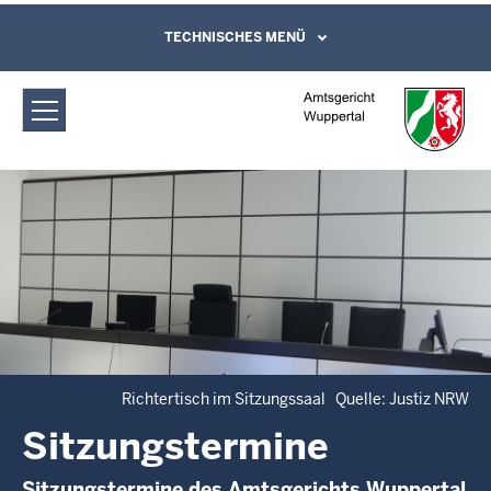
Direkt zum Inhalt
Amtsgericht Wuppertal:
TECHNISCHES MENÜ
Leichte Sprache, Gebärdensprachenvideo
und Kontaktformular
Sitzungstermine
Richtertisch im Sitzungssaal Quelle: Justiz NRW
Sitzungstermine
Sitzungstermine des Amtsgerichts Wuppertal