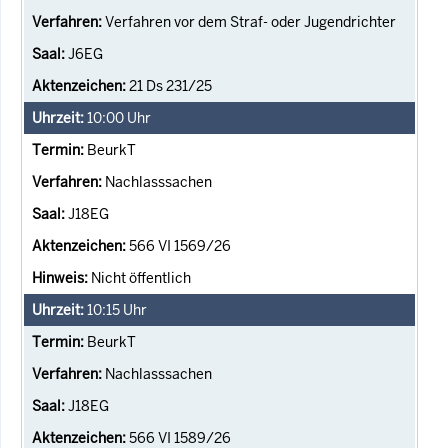
Verfahren vor dem Straf- oder Jugendrichter
J6EG
21 Ds 231/25
10:00
Uhr
BeurkT
Nachlasssachen
J18EG
566 VI 1569/26
Nicht öffentlich
10:15
Uhr
BeurkT
Nachlasssachen
J18EG
566 VI 1589/26