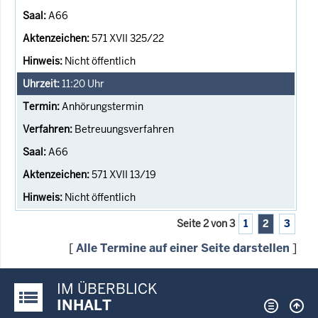
A66
571 XVII 325/22
Nicht öffentlich
11:20
Uhr
Anhörungstermin
Betreuungsverfahren
A66
571 XVII 13/19
Nicht öffentlich
Seite 2 von 3
1
2
3
[
Alle Termine auf einer Seite darstellen
]
IM ÜBERBLICK
Justiz-Portal im Überblick:
INHALT