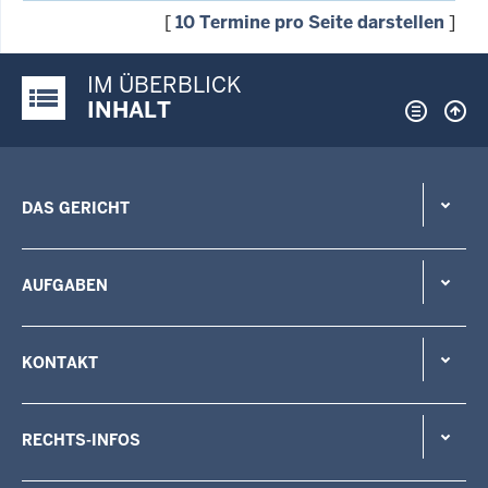
[
10 Termine pro Seite darstellen
]
IM ÜBERBLICK
Justiz-Portal im Überblick:
INHALT
DAS GERICHT
AUFGABEN
KONTAKT
RECHTS-INFOS