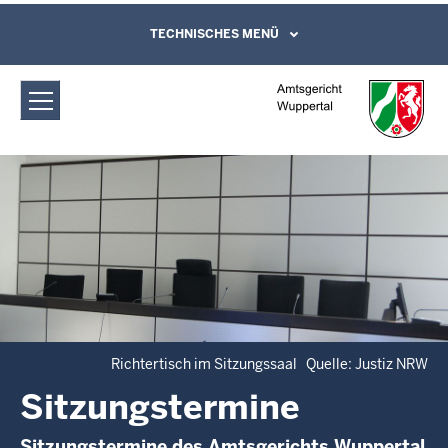
Direkt zum Inhalt
Amtsgericht Wuppertal:
TECHNISCHES MENÜ
Leichte Sprache, Gebärdensprachenvideo
und Kontaktformular
Sitzungstermine
Richtertisch im Sitzungssaal Quelle: Justiz NRW
Sitzungstermine
Sitzungstermine des Amtsgerichts Wuppertal