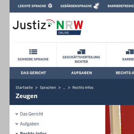
Direkt zum Inhalt
LEICHTE SPRACHE
GEBÄRDENSPRACHE
BARRIEREFREIHE
Leichte Sprache, Gebärdensprachenvideo u
Amtsgericht Wuppertal: Zeugen
Schnellnavigation mit Volltext-Suche
GESCHÄFTSVERTEILUNG
SCHWERE SPRACHE
KARRIE
RICHTER
DAS GERICHT
AUFGABEN
RECHTS-I
Hauptmenü: Hauptnavigation
Startseite
Sprachen
...
Rechts-Infos
Zeugen
Das Gericht
Aufgaben
Rechts-Infos