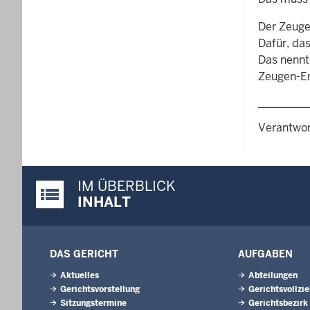
Der Zeuge
Dafür, da
Das nennt
Zeugen-En
Verantwor
IM ÜBERBLICK
Justiz-Portal im Überblick:
INHALT
DAS GERICHT
AUFGABEN
Aktuelles
Abteilungen
Gerichtsvorstellung
Gerichtsvollzi
Sitzungstermine
Gerichtsbezirk