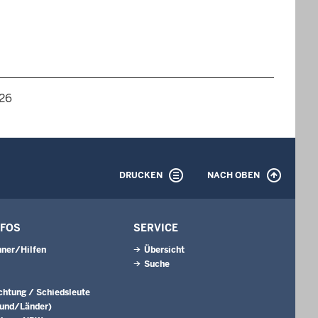
026
DRUCKEN
NACH OBEN
NFOS
SERVICE
ner/Hilfen
Übersicht
Suche
ichtung / Schiedsleute
Bund/Länder)