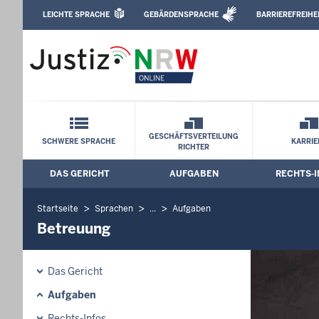
Direkt zum Inhalt
LEICHTE SPRACHE
GEBÄRDENSPRACHE
BARRIEREFREIHE
Leichte Sprache, Gebärdensprachenvideo u
Amtsgericht Wuppertal: Betreuung
Schnellnavigation mit Volltext-Suche
GESCHÄFTSVERTEILUNG
SCHWERE SPRACHE
KARRIE
RICHTER
DAS GERICHT
AUFGABEN
RECHTS-I
Hauptmenü: Hauptnavigation
Startseite
Sprachen
...
Aufgaben
Betreuung
Das Gericht
Aufgaben
Rechts-Infos