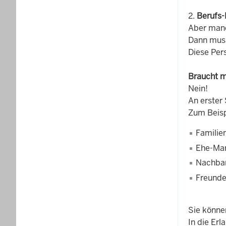
2.
Berufs-
Aber manc
Dann muss
Diese Per
Braucht m
Nein!
An erster
Zum Beisp
Familie
Ehe-Man
Nachba
Freund
Sie könne
In die Erl