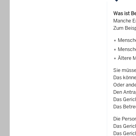
Was ist B
Manche Er
Zum Beisp
Mensche
Mensche
Ältere 
Sie müsse
Das könne
Oder ande
Den Antra
Das Geric
Das Betre
Die Perso
Das Geric
Das Geric