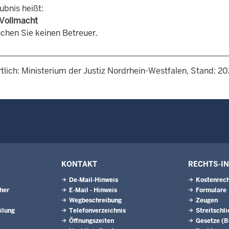
ubnis heißt:
Vollmacht
chen Sie keinen Betreuer.
tlich: Ministerium der Justiz Nordrhein-Westfalen, Stand: 2
KONTAKT
RECHTS-I
De-Mail-Hinweis
Kostenrech
eher
E-Mail - Hinweis
Formulare
Wegbeschreibung
Zeugen
ilung
Telefonverzeichnis
Streitschl
Öffnungszeiten
Gesetze (