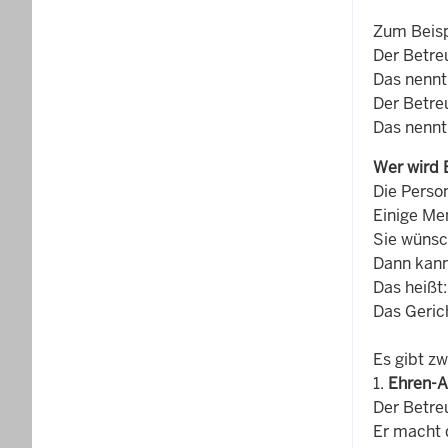
Zum Beisp
Der Betreu
Das nenn
Der Betre
Das nenn
Wer wird 
Die Perso
Einige Me
Sie wünsch
Dann kann
Das heißt:
Das Geric
Es gibt zw
1.
Ehren-A
Der Betreu
Er macht d