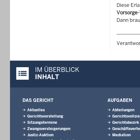
Diese Erla
Vorsorge-
Dann brau
Verantwor
IM ÜBERBLICK
Justiz-Portal im Überblick:
INHALT
DAS GERICHT
AUFGABEN
Aktuelles
Abteilungen
Gerichtsvorstellung
Gerichtsvollzi
Sitzungstermine
Gerichtsbezirk
Zwangsversteigerungen
Geschäftsverte
Justiz-Auktion
Mediation