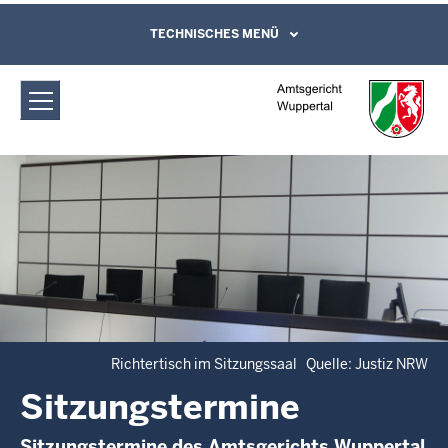
Direkt zum Inhalt
Amtsgericht Wuppertal:
TECHNISCHES MENÜ
Leichte Sprache, Gebärdensprachenvideo
und Kontaktformular
Sitzungstermine
Richtertisch im Sitzungssaal Quelle: Justiz NRW
Sitzungstermine
Sitzungstermine des Amtsgerichts Wuppertal