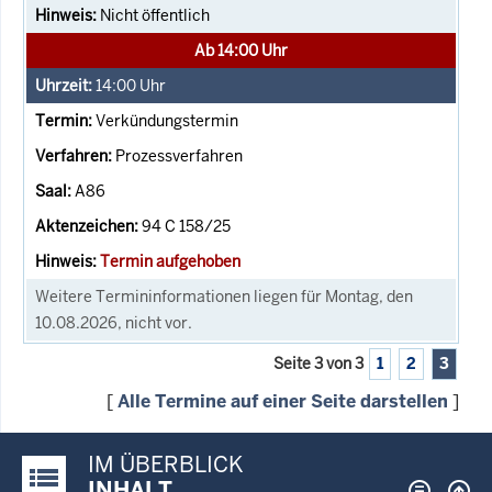
Nicht öffentlich
Ab 14:00 Uhr
14:00
Uhr
Verkündungstermin
Prozessverfahren
A86
94 C 158/25
Termin aufgehoben
Weitere Termininformationen liegen für Montag, den
10.08.2026, nicht vor.
Seite 3 von 3
1
2
3
[
Alle Termine auf einer Seite darstellen
]
IM ÜBERBLICK
Justiz-Portal im Überblick:
INHALT