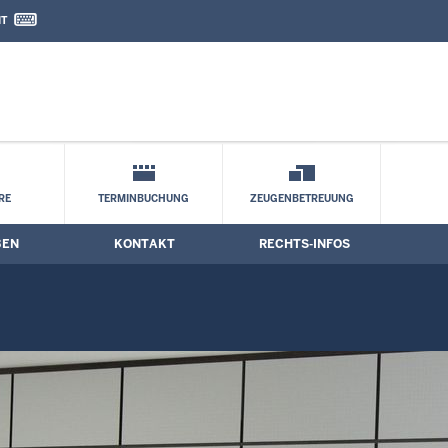
IT
nd Kontaktformular
ne
RE
TERMINBUCHUNG
ZEUGENBETREUUNG
BEN
KONTAKT
RECHTS-INFOS