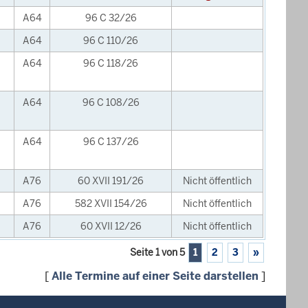
A64
96 C 32/26
A64
96 C 110/26
A64
96 C 118/26
A64
96 C 108/26
A64
96 C 137/26
A76
60 XVII 191/26
Nicht öffentlich
A76
582 XVII 154/26
Nicht öffentlich
A76
60 XVII 12/26
Nicht öffentlich
Seite 1 von 5
1
2
3
»
[
Alle Termine auf einer Seite darstellen
]