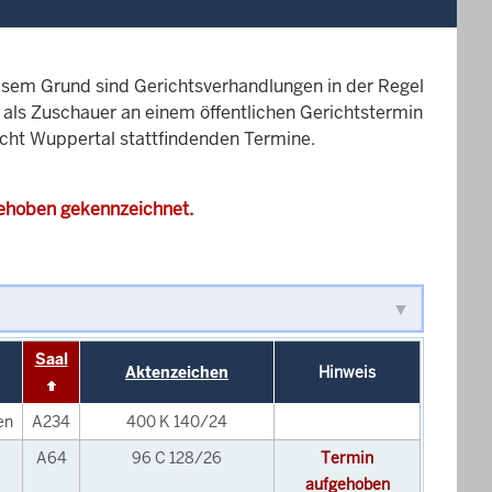
esem Grund sind Gerichtsverhandlungen in der Regel
it als Zuschauer an einem öffentlichen Gerichtstermin
icht Wuppertal stattfindenden Termine.
gehoben gekennzeichnet.
Saal
Aktenzeichen
Hinweis
en
A234
400 K 140/24
A64
96 C 128/26
Termin
aufgehoben