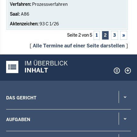
Prozessverfahren
A86
93 C 1/26
Seite 2 von 5
1
2
3
»
[
Alle Termine auf einer Seite darstellen
]
IM ÜBERBLICK
Justiz-Portal im Überblick:
INHALT
DAS GERICHT
AUFGABEN