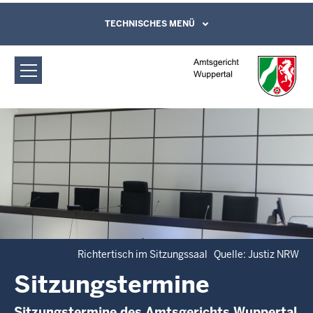
Direkt zum Inhalt
Amtsgericht Wuppertal:
TECHNISCHES MENÜ
Leichte Sprache, Gebärdensprachenvideo
und Kontaktformular
Sitzungstermine
Richtertisch im Sitzungssaal Quelle: Justiz NRW
Sitzungstermine
Sitzungstermine des Amtsgerichts Wuppertal