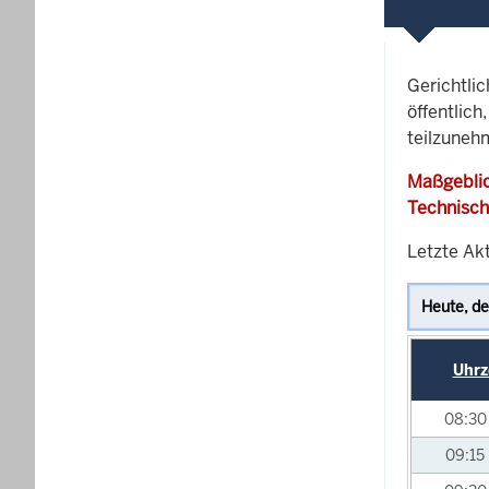
Gerichtli
öffentlich
teilzuneh
Maßgeblic
Technisch
Letzte Ak
Uhrz
08:3
09:15