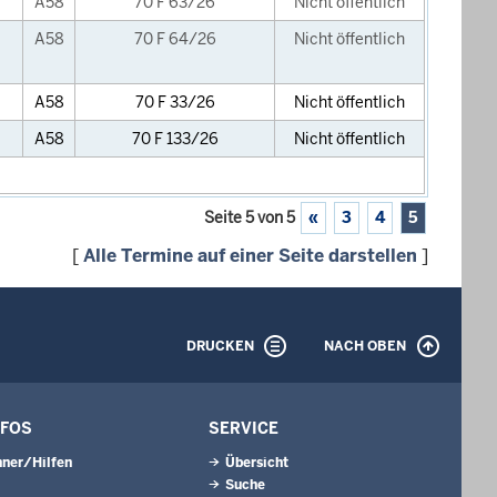
A58
70 F 63/26
Nicht öffentlich
A58
70 F 64/26
Nicht öffentlich
A58
70 F 33/26
Nicht öffentlich
A58
70 F 133/26
Nicht öffentlich
Seite 5 von 5
«
3
4
5
[
Alle Termine auf einer Seite darstellen
]
DRUCKEN
NACH OBEN
NFOS
SERVICE
ner/Hilfen
Übersicht
Suche