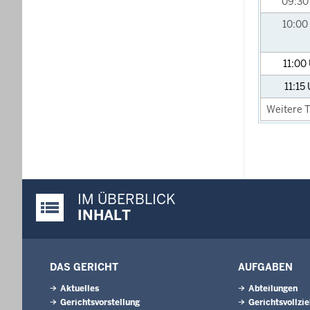
09:3
10:00
11:00
11:15
Weitere T
IM ÜBERBLICK
Justiz-Portal im Überblick:
INHALT
DAS GERICHT
AUFGABEN
Aktuelles
Abteilungen
Gerichtsvorstellung
Gerichtsvollzi