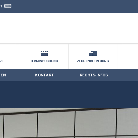
IT
nd Kontaktformular
ne
RE
TERMINBUCHUNG
ZEUGENBETREUUNG
BEN
KONTAKT
RECHTS-INFOS