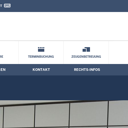
IT
nd Kontaktformular
ne
RE
TERMINBUCHUNG
ZEUGENBETREUUNG
BEN
KONTAKT
RECHTS-INFOS