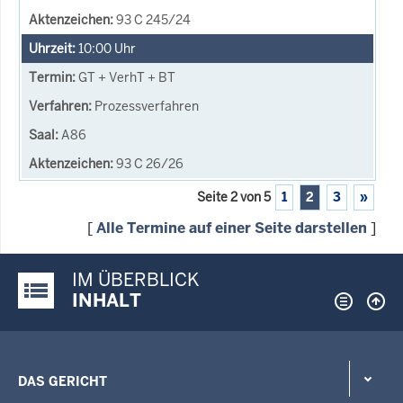
93 C 245/24
10:00
Uhr
GT + VerhT + BT
Prozessverfahren
A86
93 C 26/26
Seite 2 von 5
1
2
3
»
[
Alle Termine auf einer Seite darstellen
]
IM ÜBERBLICK
Justiz-Portal im Überblick:
INHALT
DAS GERICHT