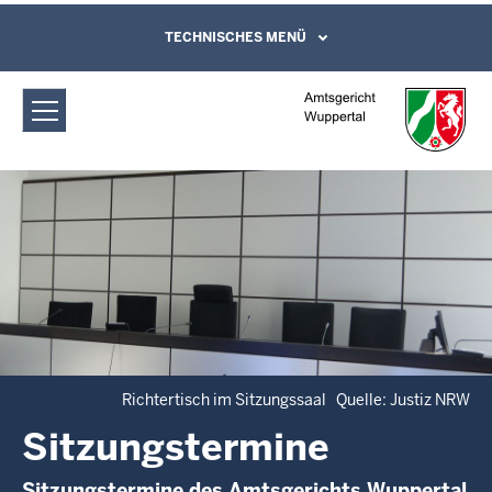
Direkt zum Inhalt
Amtsgericht Wuppertal:
TECHNISCHES MENÜ
Leichte Sprache, Gebärdensprachenvideo
und Kontaktformular
Sitzungstermine
Richtertisch im Sitzungssaal Quelle: Justiz NRW
Sitzungstermine
Sitzungstermine des Amtsgerichts Wuppertal