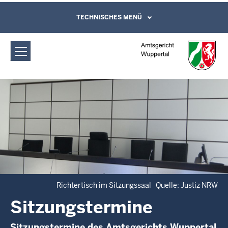
Direkt zum Inhalt
Amtsgericht Wuppertal:
TECHNISCHES MENÜ
Leichte Sprache, Gebärdensprachenvideo
und Kontaktformular
Sitzungstermine
Richtertisch im Sitzungssaal Quelle: Justiz NRW
Sitzungstermine
Sitzungstermine des Amtsgerichts Wuppertal