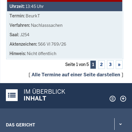
13:45
Uhr
BeurkT
Nachlasssachen
J254
566 VI 769/26
Nicht öffentlich
Seite 1 von 5
1
2
3
»
[
Alle Termine auf einer Seite darstellen
]
IM ÜBERBLICK
Justiz-Portal im Überblick:
INHALT
DAS GERICHT