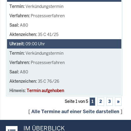
Verkündungstermin
Prozessverfahren
A80
35 C 41/25
09:00
Uhr
Verkündungstermin
Prozessverfahren
A80
35 C 76/26
Termin aufgehoben
Seite 1 von 5
1
2
3
»
[
Alle Termine auf einer Seite darstellen
]
IM ÜBERBLICK
Justiz-Portal im Überblick: