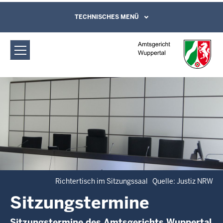
Direkt zum Inhalt
Amtsgericht Wuppertal:
TECHNISCHES MENÜ
Leichte Sprache, Gebärdensprachenvideo
und Kontaktformular
Sitzungstermine
Richtertisch im Sitzungssaal Quelle: Justiz NRW
Sitzungstermine
Sitzungstermine des Amtsgerichts Wuppertal