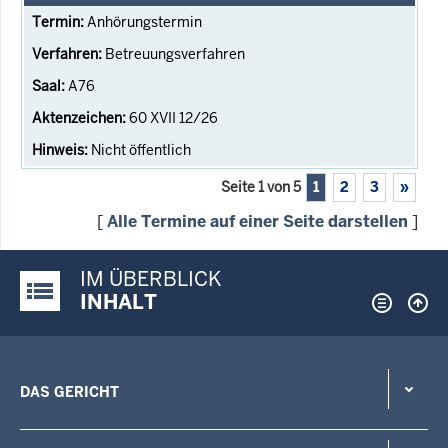
Anhörungstermin
Betreuungsverfahren
A76
60 XVII 12/26
Nicht öffentlich
Seite 1 von 5
1
2
3
»
[
Alle Termine auf einer Seite darstellen
]
IM ÜBERBLICK
Justiz-Portal im Überblick:
INHALT
DAS GERICHT