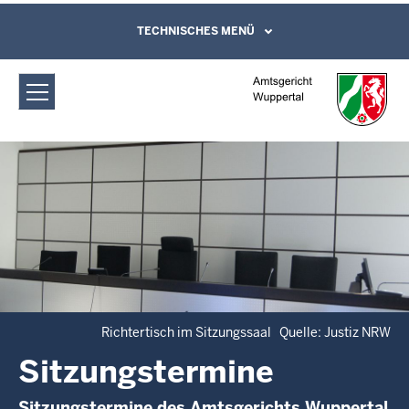
Direkt zum Inhalt
Amtsgericht Wuppertal:
TECHNISCHES MENÜ
Leichte Sprache, Gebärdensprachenvideo
und Kontaktformular
Sitzungstermine
Richtertisch im Sitzungssaal Quelle: Justiz NRW
Sitzungstermine
Sitzungstermine des Amtsgerichts Wuppertal